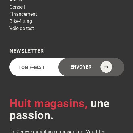
Conseil
Financement
Bike-fitting
Vélo de test
NEWSLETTER
E-
Alternative:
ENVOYER
mail
(Nécessaire)
Huit magasins,
une
passion.
De Genève au Valais en passant par Vaud, les