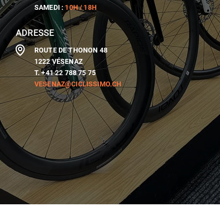
SAMEDI :
10H / 18H
ADRESSE
ROUTE DE THONON 48
1222 VÉSENAZ
T. +41 22 788 75 75
VESENAZ@CICLISSIMO.CH