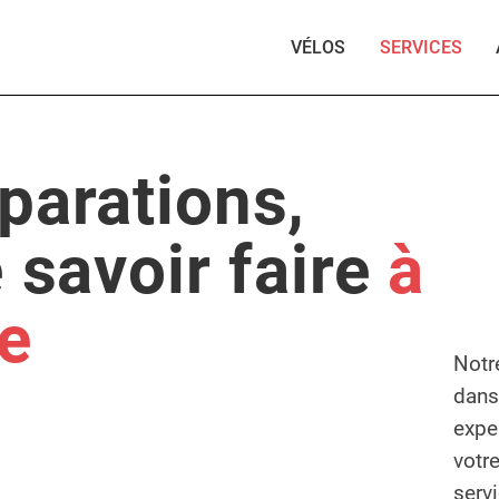
VÉLOS
SERVICES
éparations,
e savoir faire
à
ce
Notr
dans
expe
votr
serv