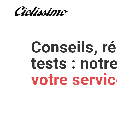
Conseils, r
tests : notr
votre servi