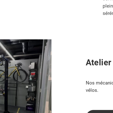
plei
sérén
Atelier
Nos mécanici
vélos.