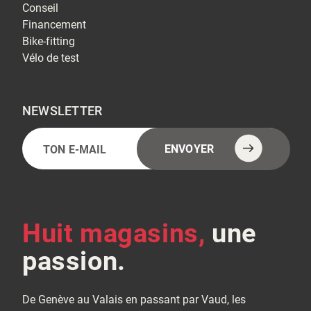
Conseil
Financement
Bike-fitting
Vélo de test
NEWSLETTER
E-
Alternative:
ENVOYER
mail
(Nécessaire)
Huit magasins,
une
passion.
De Genève au Valais en passant par Vaud, les