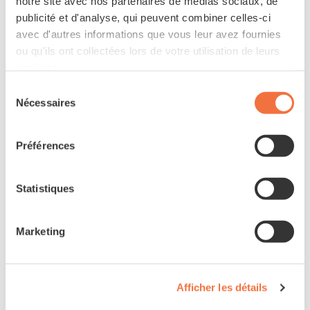
notre site avec nos partenaires de médias sociaux, de
publicité et d'analyse, qui peuvent combiner celles-ci
avec d'autres informations que vous leur avez fournies
ou qu'ils ont collectées lors de votre utilisation de leurs
services.
Sélection
Nécessaires
du
consentement
Préférences
Statistiques
Modèle d'exposition
Marketing
Cervelo ZHT-5 GX AXS
5,460 CHF
2,700 CHF
Afficher les détails