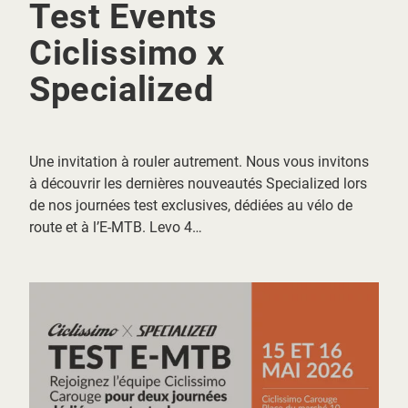
Test Events
Ciclissimo x
Social Rides Summer 2026 La saison reprend
ensemble. Les Social Rides font leur retour au départ
Specialized
de votre magasin Ciclissimo. Afterwork en semaine ou
coffee ride le samedi matin, il…
Une invitation à rouler autrement. Nous vous invitons
à découvrir les dernières nouveautés Specialized lors
de nos journées test exclusives, dédiées au vélo de
route et à l’E-MTB. Levo 4…