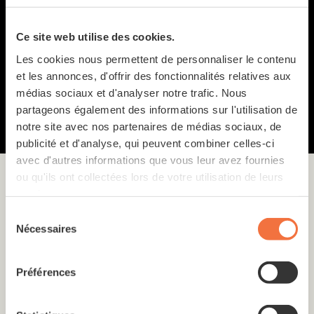
Ce site web utilise des cookies.
Les cookies nous permettent de personnaliser le contenu
et les annonces, d'offrir des fonctionnalités relatives aux
TOUS LES AMBASSADEURS
médias sociaux et d'analyser notre trafic. Nous
partageons également des informations sur l'utilisation de
notre site avec nos partenaires de médias sociaux, de
publicité et d'analyse, qui peuvent combiner celles-ci
avec d'autres informations que vous leur avez fournies
ou qu'ils ont collectées lors de votre utilisation de leurs
services.
Sélection
Nécessaires
du
consentement
Préférences