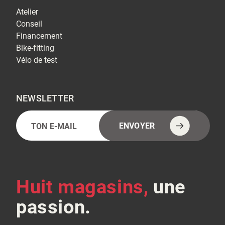
Atelier
Conseil
Financement
Bike-fitting
Vélo de test
NEWSLETTER
E-
Alternative:
ENVOYER
mail
(Nécessaire)
Huit magasins,
une
passion.