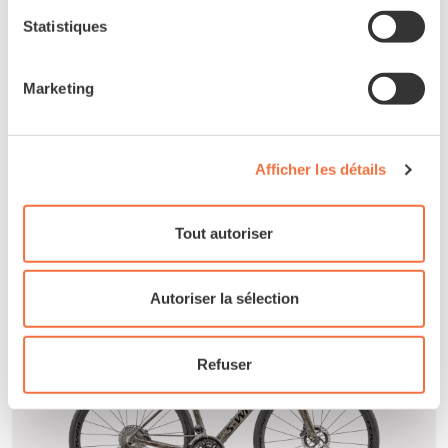
Statistiques
SPECIALIZED
Tarmac SL8 SW Di2
Marketing
13,499 CHF
11,499 CHF
Afficher les détails
Tout autoriser
Autoriser la sélection
Refuser