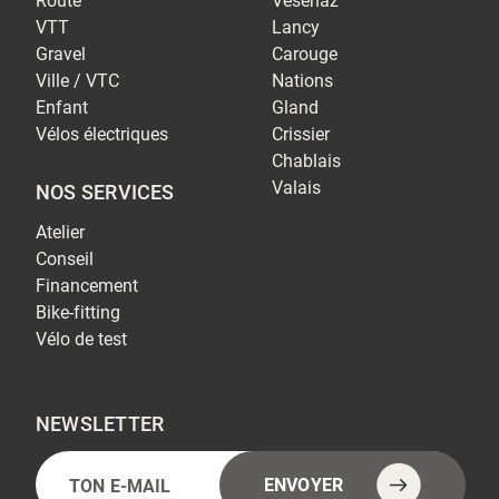
Route
Vésenaz
VTT
Lancy
Gravel
Carouge
Ville / VTC
Nations
Enfant
Gland
Vélos électriques
Crissier
Chablais
Valais
NOS SERVICES
Atelier
Conseil
Financement
Bike-fitting
Vélo de test
NEWSLETTER
E-
Alternative:
ENVOYER
mail