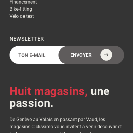
Financement
Bike-fitting
Vélo de test
NEWSLETTER
E-
Alternative:
ENVOYER
mail
(Nécessaire)
Huit magasins,
une
passion.
De Genève au Valais en passant par Vaud, les
magasins Ciclissimo vous invitent à venir découvrir et