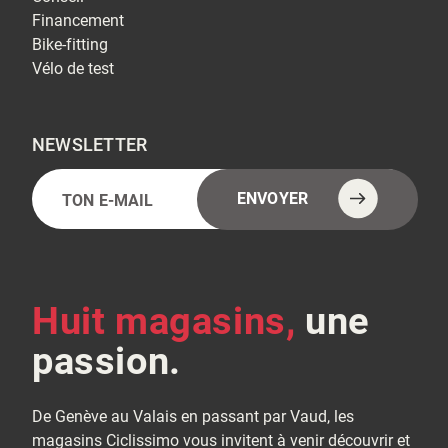
Financement
Bike-fitting
Vélo de test
NEWSLETTER
E-
Alternative:
ENVOYER
mail
(Nécessaire)
Huit magasins,
une
passion.
De Genève au Valais en passant par Vaud, les
magasins Ciclissimo vous invitent à venir découvrir et