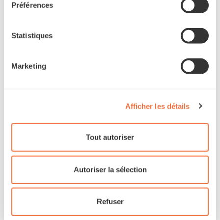
COMMANDE ET ÉCRAN
Préférences
FIT DSP1-M (2″ color display)
Statistiques
CHARGEUR
Marketing
FIT Fast Charger 36V 6A
Afficher les détails
Accessoires
Tout autoriser
LUMIÈRES AV.
Autoriser la sélection
FLYER ONE HL-2
Refuser
LUMIÈRE ARR.