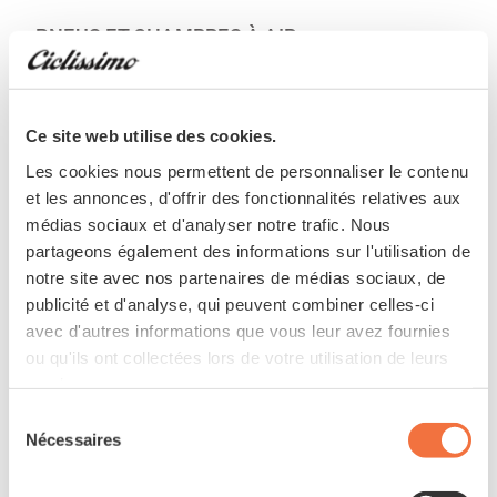
PNEUS ET CHAMBRES À AIR
Nobby Nic E-50
Ce site web utilise des cookies.
Les cookies nous permettent de personnaliser le contenu
et les annonces, d'offrir des fonctionnalités relatives aux
Vélo électrique
médias sociaux et d'analyser notre trafic. Nous
partageons également des informations sur l'utilisation de
MOTEUR
notre site avec nos partenaires de médias sociaux, de
publicité et d'analyse, qui peuvent combiner celles-ci
Panasonic GX Ultimate FIT
avec d'autres informations que vous leur avez fournies
ou qu'ils ont collectées lors de votre utilisation de leurs
services.
BATTERIE
Sélection
Batterie FIB (630Wh / 17.5Ah / 36V)
Nécessaires
du
consentement