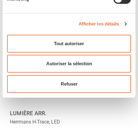
CHARGEUR
Bosch, 2A
Afficher les détails
Tout autoriser
Accessoires
Autoriser la sélection
LUMIÈRES AV.
Refuser
Herrmans MR5
LUMIÈRE ARR.
Herrmans H-Trace, LED