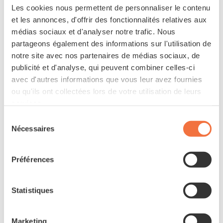
Les cookies nous permettent de personnaliser le contenu
et les annonces, d'offrir des fonctionnalités relatives aux
Vélo électrique
médias sociaux et d'analyser notre trafic. Nous
partageons également des informations sur l'utilisation de
notre site avec nos partenaires de médias sociaux, de
MOTEUR
publicité et d'analyse, qui peuvent combiner celles-ci
avec d'autres informations que vous leur avez fournies
Bosch Performance Line Smart System – 250 W / 36
ou qu'ils ont collectées lors de votre utilisation de leurs
V – assistance jusqu’à 25 km/h – couple max 75 Nm
services.
– assistance max +340 %
Sélection
Nécessaires
du
BATTERIE
consentement
500 Wh
Préférences
Statistiques
COMMANDE ET ÉCRAN
Bosch Intuvia 100, avec commande LED Remote
Marketing