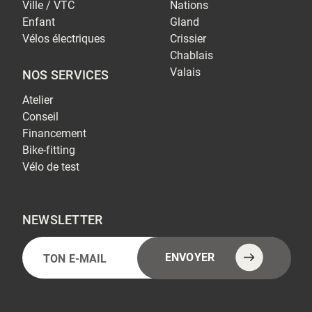
Ville / VTC
Nations
Enfant
Gland
Vélos électriques
Crissier
Chablais
Valais
NOS SERVICES
Atelier
Conseil
Financement
Bike-fitting
Vélo de test
NEWSLETTER
E-
Alternative:
ENVOYER
mail
(Nécessaire)