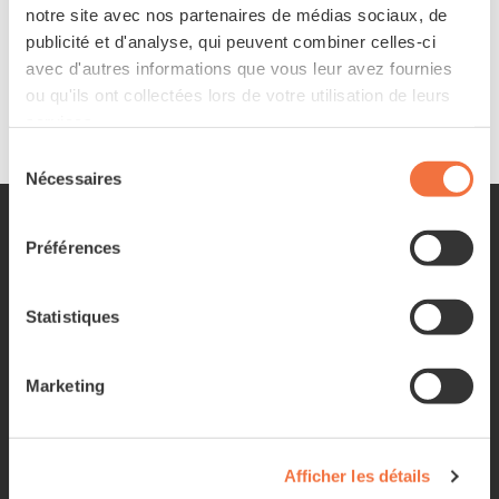
avec les critères renseignés
notre site avec nos partenaires de médias sociaux, de
publicité et d'analyse, qui peuvent combiner celles-ci
avec d'autres informations que vous leur avez fournies
ou qu'ils ont collectées lors de votre utilisation de leurs
services.
Sélection
Nécessaires
du
consentement
NOS VÉLOS
NOS MAGASINS
Préférences
Route
Vésenaz
VTT
Lancy
Statistiques
Gravel
Carouge
Ville / VTC
Nations
Marketing
Enfant
Gland
Vélos électriques
Crissier
Chablais
Valais
NOS SERVICES
Afficher les détails