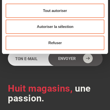
Atelier
Conseil
Tout autoriser
Financement
Bike-fitting
Vélo de test
Autoriser la sélection
Refuser
NEWSLETTER
E-
Alternative:
ENVOYER
mail
(Nécessaire)
Huit magasins,
une
passion.